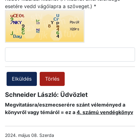
esetére vedd vágólapra a szöveget.)
*
Elküldés
Törlés
Schneider László: Üdvözlet
Megvitatásra/eszmecserére szánt véleményed a
könyvről vagy témáról = ez a
4. számú vendégkönyv
2024. május 08. Szerda