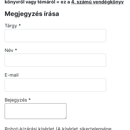
könyvről vagy témáról = ez a
4. számú vendégkönyv
Megjegyzés írása
Tárgy
*
Név
*
E-mail
Bejegyzés
*
Robot-kizárási kísérlet (A kísérlet sikertelensége